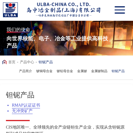
我们的使命
向世界核能、电子、冶金等工业提供高科技
产品
-
-
首页
产品中心
钽铌产品
产品简介
铍铜母合金
铍铝母合金
金属铍
金属铍制品
钽铌产品
钽铌产品
RMAP认证证书
无冲突矿产
CIS地区唯一、全球领先的全产业链钽生产企业，实现从含钽铌原