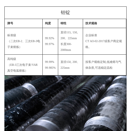
钽锭
牌号
纯度
特性
技术规格
直径115, 150,
标准级
企业标准
99.92%
200、225mm
（二次EB-2、三次EB-3电
CT AO-02-2017或客户商定规
99.97%
长度300-
子束熔炼）
格。
2000mm
高纯级
99.99%
直径150, 200、
按客户规格定制,低难熔与气
（EB-3三次电子束/VAR
99.985%
225mm
体杂质,可选稳定晶粒
真空电弧熔炼）