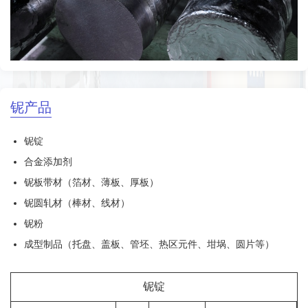
铌产品
铌锭
合金添加剂
铌板带材（箔材、薄板、厚板）
铌圆轧材（棒材、线材）
铌粉
成型制品（托盘、盖板、管坯、热区元件、坩埚、圆片等）
铌锭