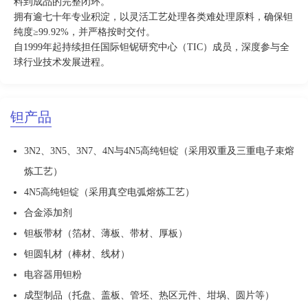
料到成品的完整闭环。
拥有逾七十年专业积淀，以灵活工艺处理各类难处理原料，确保钽
纯度≥99.92%，并严格按时交付。
自1999年起持续担任国际钽铌研究中心（TIC）成员，深度参与全
球行业技术发展进程。
钽产品
3N2、3N5、3N7、4N与4N5高纯钽锭（采用双重及三重电子束熔
炼工艺）
4N5高纯钽锭（采用真空电弧熔炼工艺）
合金添加剂
钽板带材（箔材、薄板、带材、厚板）
钽圆轧材（棒材、线材）
电容器用钽粉
成型制品（托盘、盖板、管坯、热区元件、坩埚、圆片等）