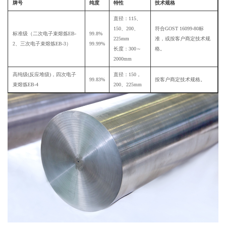
牌号
纯度
特性
技术规格
直径：115、
150、200、
符合GOST 16099-80标
标准级（二次电子束熔炼EB-
99.8%
225mm
准，或按客户商定技术规
2、三次电子束熔炼EB-3）
99.99%
长度：300～
格。
2000mm
高纯级(反应堆级)，四次电子
直径：150，
99.83%
按客户商定技术规格。
束熔炼EB-4
200、225mm